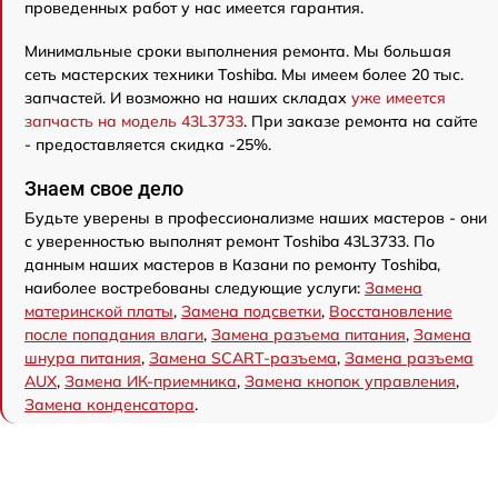
проведенных работ у нас имеется гарантия.
Минимальные сроки выполнения ремонта. Мы большая
сеть мастерских техники Toshiba. Мы имеем более 20 тыс.
запчастей. И возможно на наших складах
уже имеется
запчасть на модель 43L3733
. При заказе ремонта на сайте
- предоставляется скидка -25%.
Знаем свое дело
Будьте уверены в профессионализме наших мастеров - они
с уверенностью выполнят ремонт Toshiba 43L3733. По
данным наших мастеров в Казани по ремонту Toshiba,
наиболее востребованы следующие услуги:
Замена
материнской платы
,
Замена подсветки
,
Восстановление
после попадания влаги
,
Замена разъема питания
,
Замена
шнура питания
,
Замена SCART-разъема
,
Замена разъема
AUX
,
Замена ИК-приемника
,
Замена кнопок управления
,
Замена конденсатора
.