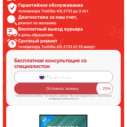
Гарантийное обслуживание
телевизора Toshiba 43L3733 до 3 лет
Диагностика за наш счет,
ремонт по желанию
Бесплатный выезд курьера
в день обращения
Срочный ремонт
телевизора Toshiba 43L3733 от 35 минут
Бесплатная консультация со
специалистом
Оставить заявку
Нажимая на кнопку "Оставить заявку" Вы соглашаетесь c
политикой
конфиденциальности