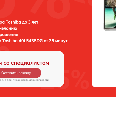
ра Toshiba до 3 лет
 желанию
бращения
а
Toshiba 40L5435DG от 35 минут
я со специалистом
Оставить заявку
есь c
политикой конфиденциальности