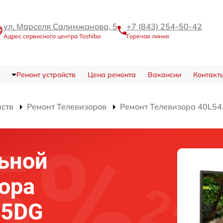
ул. Марселя Салимжанова, 5
+7 (843) 254-50-42
Адрес сервисного центра Toshiba
Горячая линия
Ремонт устройств
Цена ремонта
Вакансии
Контакт
йств
Ремонт Телевизоров
Ремонт Телевизора 40L5
ьной
ора
35DG