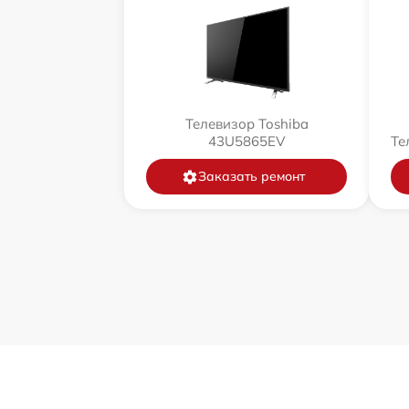
Телевизор Toshiba
43U5865EV
Те
Заказать ремонт