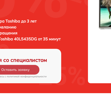
ра Toshiba до 3 лет
 желанию
бращения
Toshiba 40L5435DG от 35 минут
я со специалистом
Оставить заявку
есь c
политикой конфиденциальности