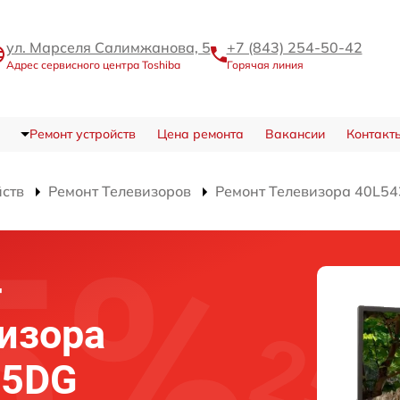
ул. Марселя Салимжанова, 5
+7 (843) 254-50-42
Адрес сервисного центра Toshiba
Горячая линия
Ремонт устройств
Цена ремонта
Вакансии
Контакт
йств
Ремонт Телевизоров
Ремонт Телевизора 40L5
-
изора
35DG