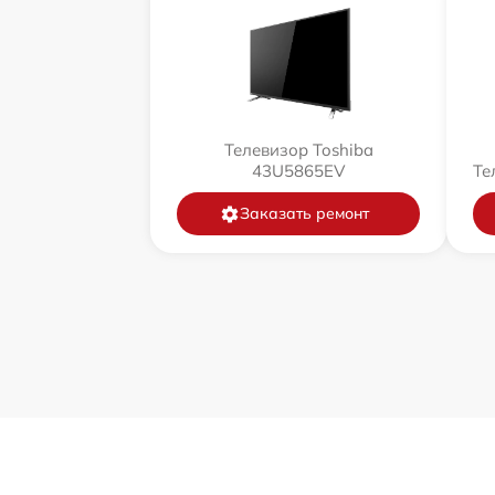
Телевизор Toshiba
43U5865EV
Те
Заказать ремонт