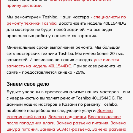
преимуществами
.
Мы ремонтируем Toshiba. Наши мастера -
специалисты по
ремонту техники Toshiba
. Восстановить модель 40L1544DG
для мастеров не будет новой задачей. На все виды
проведенных работ у нас имеется гарантия.
Минимальные сроки выполнения ремонта. Мы большая
сеть мастерских техники Toshiba. Мы имеем более 20 тыс.
запчастей. И возможно на наших складах
уже имеется
запчасть на модель 40L1544DG
. При заказе ремонта на
сайте - предоставляется скидка -25%.
Знаем свое дело
Будьте уверены в профессионализме наших мастеров - они
с уверенностью выполнят ремонт Toshiba 40L1544DG. По
данным наших мастеров в Казани по ремонту Toshiba,
наиболее востребованы следующие услуги:
Замена
материнской платы
,
Замена подсветки
,
Восстановление
после попадания влаги
,
Замена разъема питания
,
Замена
шнура питания
,
Замена SCART-разъема
,
Замена разъема