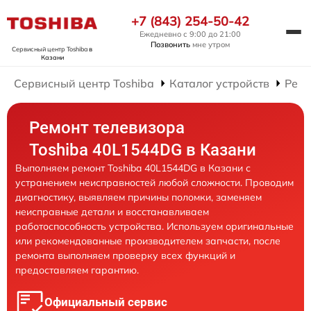
+7 (843) 254-50-42
Ежедневно с 9:00 до 21:00
Позвонить
мне утром
Сервисный центр Toshiba
в
Казани
Сервисный центр Toshiba
Каталог устройств
Ремо
Ремонт телевизора
Toshiba 40L1544DG в Казани
Выполняем ремонт Toshiba 40L1544DG в Казани с
устранением неисправностей любой сложности. Проводим
диагностику, выявляем причины поломки, заменяем
неисправные детали и восстанавливаем
работоспособность устройства. Используем оригинальные
или рекомендованные производителем запчасти, после
ремонта выполняем проверку всех функций и
предоставляем гарантию.
Официальный сервис