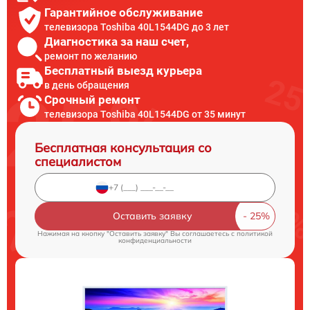
Гарантийное обслуживание
телевизора Toshiba 40L1544DG до 3 лет
Диагностика за наш счет,
ремонт по желанию
Бесплатный выезд курьера
в день обращения
Срочный ремонт
телевизора Toshiba 40L1544DG от 35 минут
Бесплатная консультация со
специалистом
Оставить заявку
Нажимая на кнопку "Оставить заявку" Вы соглашаетесь c
политикой
конфиденциальности