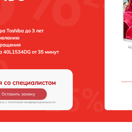
ра Toshiba до 3 лет
 желанию
бращения
a 40L1534DG от 35 минут
я со специалистом
Оставить заявку
есь c
политикой конфиденциальности