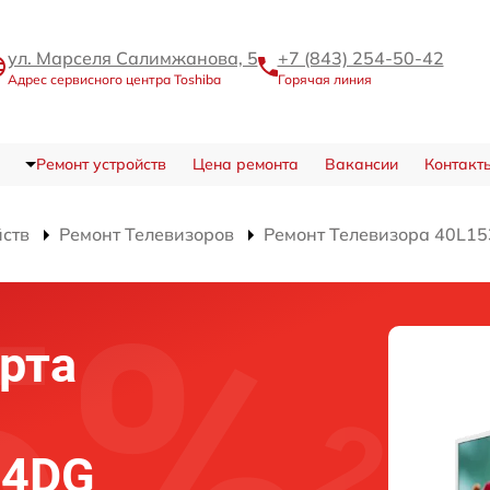
ул. Марселя Салимжанова, 5
+7 (843) 254-50-42
Адрес сервисного центра Toshiba
Горячая линия
Ремонт устройств
Цена ремонта
Вакансии
Контакт
йств
Ремонт Телевизоров
Ремонт Телевизора 40L1
рта
34DG