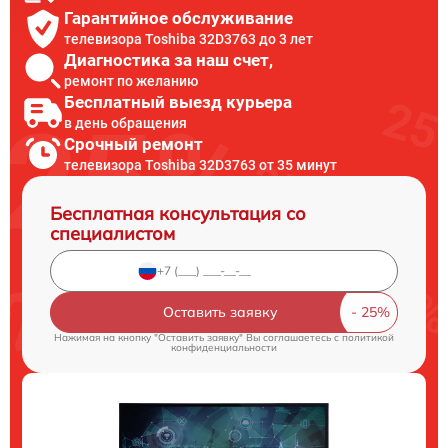
Гарантийное обслуживание
телевизора Toshiba 32D3763 до 3 лет
Диагностика за наш счет,
ремонт по желанию
Бесплатный выезд курьера
в день обращения
Срочный ремонт
телевизора Toshiba 32D3763 от 35 минут
Бесплатная консультация со
специалистом
Оставить заявку
Нажимая на кнопку "Оставить заявку" Вы соглашаетесь c
политикой
конфиденциальности