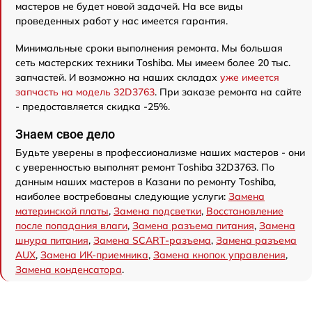
мастеров не будет новой задачей. На все виды
проведенных работ у нас имеется гарантия.
Минимальные сроки выполнения ремонта. Мы большая
сеть мастерских техники Toshiba. Мы имеем более 20 тыс.
запчастей. И возможно на наших складах
уже имеется
запчасть на модель 32D3763
. При заказе ремонта на сайте
- предоставляется скидка -25%.
Знаем свое дело
Будьте уверены в профессионализме наших мастеров - они
с уверенностью выполнят ремонт Toshiba 32D3763. По
данным наших мастеров в Казани по ремонту Toshiba,
наиболее востребованы следующие услуги:
Замена
материнской платы
,
Замена подсветки
,
Восстановление
после попадания влаги
,
Замена разъема питания
,
Замена
шнура питания
,
Замена SCART-разъема
,
Замена разъема
AUX
,
Замена ИК-приемника
,
Замена кнопок управления
,
Замена конденсатора
.