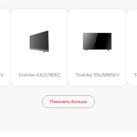
EV
Toshiba 43L5780EC
Toshiba 55U5865EV
T
Показать больше