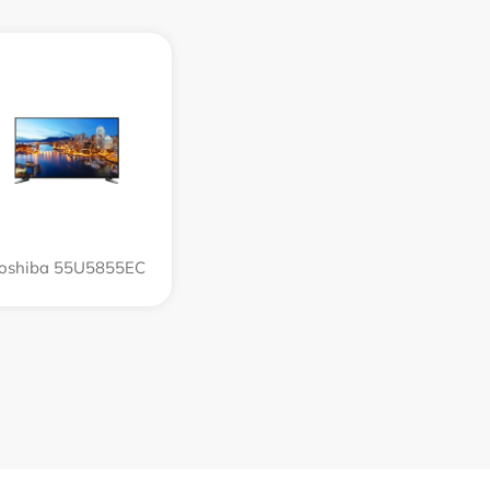
oshiba 55U5855EC