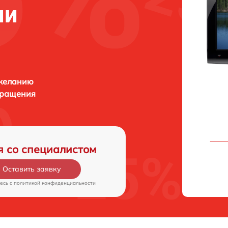
ни
 желанию
бращения
я со специалистом
Оставить заявку
есь c
политикой конфиденциальности