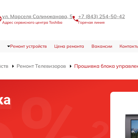
ул. Марселя Салимжанова, 5
+7 (843) 254-50-42
Адрес сервисного центра Toshiba
Горячая линия
Ремонт устройств
Цена ремонта
Вакансии
Контакт
йств
Ремонт Телевизоров
Прошивка блока управле
ка