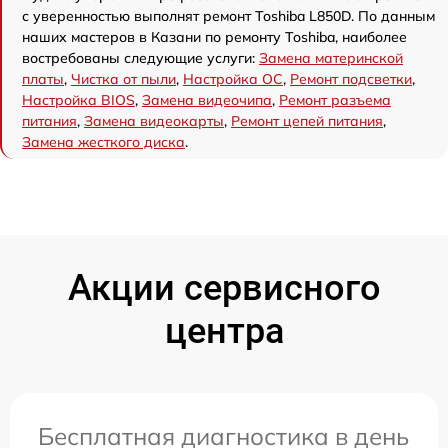
с уверенностью выполнят ремонт Toshiba L850D. По данным
наших мастеров в Казани по ремонту Toshiba, наиболее
востребованы следующие услуги:
Замена материнской
платы
,
Чистка от пыли
,
Настройка ОС
,
Ремонт подсветки
,
Настройка BIOS
,
Замена видеочипа
,
Ремонт разъема
питания
,
Замена видеокарты
,
Ремонт цепей питания
,
Замена жесткого диска
.
Акции сервисного
центра
Бесплатная диагностика в день