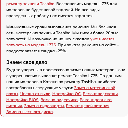
ремонту техники Toshiba
. Восстановить модель L775 для
мастеров не будет новой задачей. На все виды
проведенных работ у нас имеется гарантия.
Минимальные сроки выполнения ремонта. Мы большая
сеть мастерских техники Toshiba. Мы имеем более 20 тыс.
запчастей. И возможно на наших складах
уже имеется
запчасть на модель L775
. При заказе ремонта на сайте -
предоставляется скидка -25%.
Знаем свое дело
Будьте уверены в профессионализме наших мастеров - они
с уверенностью выполнят ремонт Toshiba L775. По данным
наших мастеров в Казани по ремонту Toshiba, наиболее
востребованы следующие услуги:
Замена материнской
платы
,
Чистка от пыли
,
Настройка ОС
,
Ремонт подсветки
,
Настройка BIOS
,
Замена видеочипа
,
Ремонт разъема
питания
,
Замена видеокарты
,
Ремонт цепей питания
,
Замена жесткого диска
.