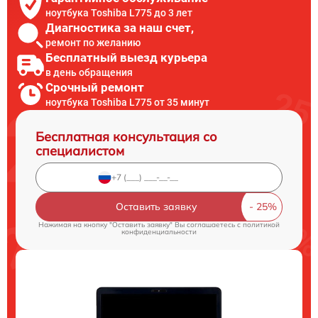
ноутбука Toshiba L775 до 3 лет
Диагностика за наш счет,
ремонт по желанию
Бесплатный выезд курьера
в день обращения
Срочный ремонт
ноутбука Toshiba L775 от 35 минут
Бесплатная консультация со
специалистом
Оставить заявку
Нажимая на кнопку "Оставить заявку" Вы соглашаетесь c
политикой
конфиденциальности