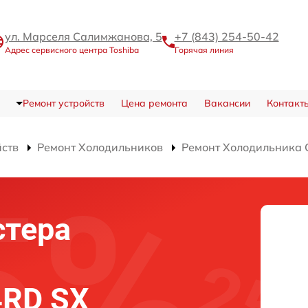
ул. Марселя Салимжанова, 5
+7 (843) 254-50-42
Адрес сервисного центра Toshiba
Горячая линия
Ремонт устройств
Цена ремонта
Вакансии
Контакт
йств
Ремонт Холодильников
Ремонт Холодильника
стера
4RD SX