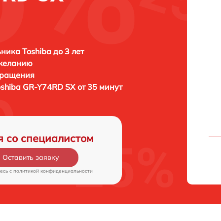
ника Toshiba до 3 лет
 желанию
бращения
oshiba GR-Y74RD SX от 35 минут
я со специалистом
Оставить заявку
есь c
политикой конфиденциальности