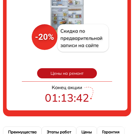
Скидка по
-20%
предварительной
записи на сайте
Цены на ремонт
Конец акции
01:13:41
Преимущества
Этапы работ
Цены
Гарантия
М