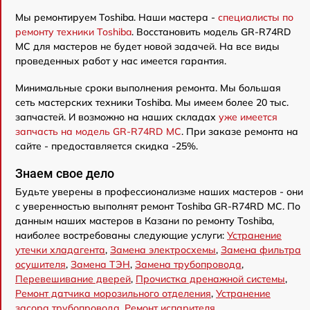
Мы ремонтируем Toshiba. Наши мастера -
специалисты по
ремонту техники Toshiba
. Восстановить модель GR-R74RD
MC для мастеров не будет новой задачей. На все виды
проведенных работ у нас имеется гарантия.
Минимальные сроки выполнения ремонта. Мы большая
сеть мастерских техники Toshiba. Мы имеем более 20 тыс.
запчастей. И возможно на наших складах
уже имеется
запчасть на модель GR-R74RD MC
. При заказе ремонта на
сайте - предоставляется скидка -25%.
Знаем свое дело
Будьте уверены в профессионализме наших мастеров - они
с уверенностью выполнят ремонт Toshiba GR-R74RD MC. По
данным наших мастеров в Казани по ремонту Toshiba,
наиболее востребованы следующие услуги:
Устранение
утечки хладагента
,
Замена электросхемы
,
Замена фильтра
осушителя
,
Замена ТЭН
,
Замена трубопровода
,
Перевешивание дверей
,
Прочистка дренажной системы
,
Ремонт датчика морозильного отделения
,
Устранение
засора трубопровода
,
Ремонт испарителя
.