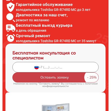
Гарантийное обслуживание
холодильника Toshiba GR-R74RD MC до 3 лет
Диагностика за наш счет,
ремонт по желанию
Бесплатный выезд курьера
в день обращения
Срочный ремонт
холодильника Toshiba GR-R74RD MC от 35 минут
Бесплатная консультация со
специалистом
Оставить заявку
Нажимая на кнопку "Оставить заявку" Вы соглашаетесь c
политикой
конфиденциальности