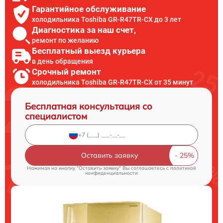
Гарантийное обслуживание
холодильника Toshiba GR-R47TR-CX до 3 лет
Диагностика за наш счет,
ремонт по желанию
Бесплатный выезд курьера
в день обращения
Срочный ремонт
холодильника Toshiba GR-R47TR-CX от 35 минут
Бесплатная консультация со
специалистом
Оставить заявку
Нажимая на кнопку "Оставить заявку" Вы соглашаетесь c
политикой
конфиденциальности