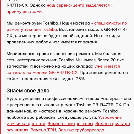
R47TR-CX. Однако
наш сервис-центр выделяется
преимуществами
.
Мы ремонтируем Toshiba. Наши мастера -
специалисты по
ремонту техники Toshiba
. Восстановить модель GR-R47TR-
CX для мастеров не будет новой задачей. На все виды
проведенных работ у нас имеется гарантия.
Минимальные сроки выполнения ремонта. Мы большая
сеть мастерских техники Toshiba. Мы имеем более 20 тыс.
запчастей. И возможно на наших складах
уже имеется
запчасть на модель GR-R47TR-CX
. При заказе ремонта на
сайте - предоставляется скидка -25%.
Знаем свое дело
Будьте уверены в профессионализме наших мастеров - они
с уверенностью выполнят ремонт Toshiba GR-R47TR-CX. По
данным наших мастеров в Казани по ремонту Toshiba,
наиболее востребованы следующие услуги:
Устранение
утечки хладагента
,
Замена электросхемы
,
Замена фильтра
осушителя
,
Замена ТЭН
,
Замена трубопровода
,