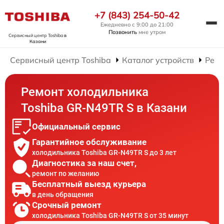
+7 (843) 254-50-42
Ежедневно с 9:00 до 21:00
Позвонить
мне утром
Сервисный центр Toshiba
в
Казани
Сервисный центр Toshiba
Каталог устройств
Ремо
Ремонт холодильника
Toshiba GR-N49TR S в Казани
Официальный сервис
Гарантийное обслуживание
холодильника Toshiba GR-N49TR S до 3 лет
Диагностика за наш счет,
ремонт по желанию
Бесплатный выезд курьера
в день обращения
Срочный ремонт
холодильника Toshiba GR-N49TR S от 35 минут