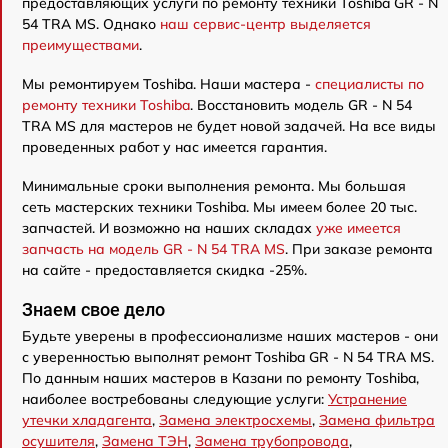
предоставляющих услуги по ремонту техники Toshiba GR - N
54 TRA MS. Однако
наш сервис-центр выделяется
преимуществами
.
Мы ремонтируем Toshiba. Наши мастера -
специалисты по
ремонту техники Toshiba
. Восстановить модель GR - N 54
TRA MS для мастеров не будет новой задачей. На все виды
проведенных работ у нас имеется гарантия.
Минимальные сроки выполнения ремонта. Мы большая
сеть мастерских техники Toshiba. Мы имеем более 20 тыс.
запчастей. И возможно на наших складах
уже имеется
запчасть на модель GR - N 54 TRA MS
. При заказе ремонта
на сайте - предоставляется скидка -25%.
Знаем свое дело
Будьте уверены в профессионализме наших мастеров - они
с уверенностью выполнят ремонт Toshiba GR - N 54 TRA MS.
По данным наших мастеров в Казани по ремонту Toshiba,
наиболее востребованы следующие услуги:
Устранение
утечки хладагента
,
Замена электросхемы
,
Замена фильтра
осушителя
,
Замена ТЭН
,
Замена трубопровода
,