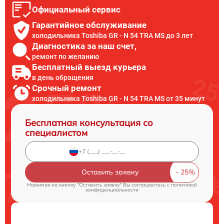
Официальный сервис
Гарантийное обслуживание
холодильника Toshiba GR - N 54 TRA MS до 3 лет
Диагностика за наш счет,
ремонт по желанию
Бесплатный выезд курьера
в день обращения
Срочный ремонт
холодильника Toshiba GR - N 54 TRA MS от 35 минут
Бесплатная консультация со
специалистом
Оставить заявку
Нажимая на кнопку "Оставить заявку" Вы соглашаетесь c
политикой
конфиденциальности