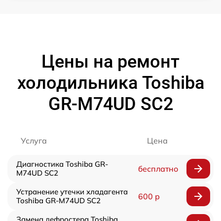
Цены на ремонт
холодильника Toshiba
GR-M74UD SC2
Услуга
Цена
Диагностика Toshiba GR-
бесплатно
M74UD SC2
Устранение утечки хладагента
600 р
Toshiba GR-M74UD SC2
Замена дефростера Toshiba