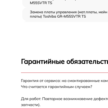
M55SVTR TS
Замена платы управления (мат.платы, мейн
платы) Toshiba GR-M55SVTR TS
Ремонт/замена датчика температуры Toshib
GR-M55SVTR TS
Замена термостата Toshiba GR-M55SVTR TS
Замена усилителей Toshiba GR-M55SVTR T
Гарантийные обязательст
Замена таймера Toshiba GR-M55SVTR TS
Замена электросхемы Toshiba GR-M55SVTR
Гарантия от сервиса: на смонтированные ко
TS
Что считается гарантийным случаем?
Ремонт испарителя Toshiba GR-M55SVTR TS
Для работ: Повторное возникновение дефект
запчасти).
Устранение засора трубопровода Toshiba