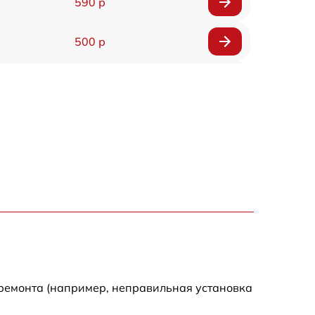
590 р
500 р
650 р
500 р
650 р
710 р
590 р
650 р
 ремонта (например, неправильная установка