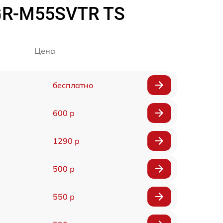
GR-M55SVTR TS
Цена
бесплатно
600 р
1290 р
500 р
550 р