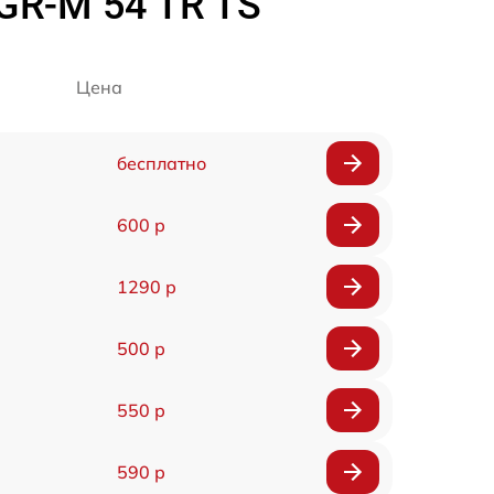
GR-M 54 TR TS
Цена
бесплатно
600 р
1290 р
500 р
550 р
590 р