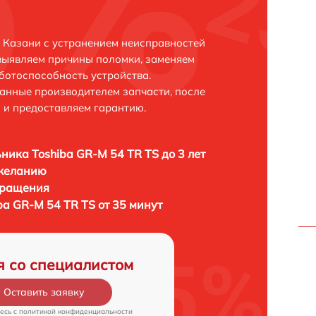
в Казани с устранением неисправностей
выявляем причины поломки, заменяем
ботоспособность устройства.
анные производителем запчасти, после
 и предоставляем гарантию.
ника Toshiba GR-M 54 TR TS до 3 лет
 желанию
бращения
a GR-M 54 TR TS от 35 минут
я со специалистом
Оставить заявку
есь c
политикой конфиденциальности