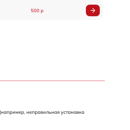
500 р
650 р
500 р
650 р
710 р
590 р
650 р
 (например, неправильная установка
800 р