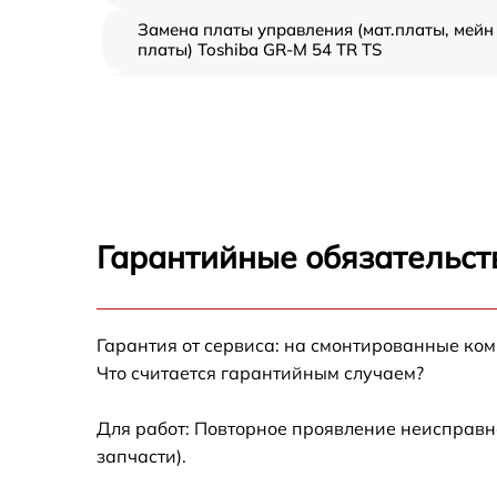
Замена платы управления (мат.платы, мейн
платы) Toshiba GR-M 54 TR TS
Ремонт/замена датчика температуры Toshib
GR-M 54 TR TS
Замена термостата Toshiba GR-M 54 TR TS
Замена усилителей Toshiba GR-M 54 TR TS
Гарантийные обязательст
Замена таймера Toshiba GR-M 54 TR TS
Гарантия от сервиса: на смонтированные ко
Замена электросхемы Toshiba GR-M 54 TR T
Что считается гарантийным случаем?
Ремонт испарителя Toshiba GR-M 54 TR TS
Для работ: Повторное проявление неисправн
запчасти).
Устранение засора трубопровода Toshiba
GR-M 54 TR TS