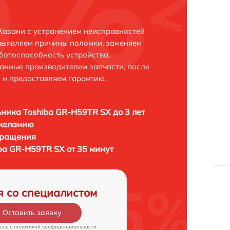
Казани с устранением неисправностей
выявляем причины поломки, заменяем
ботоспособность устройства.
анные производителем запчасти, после
 и предоставляем гарантию.
ника Toshiba GR-H59TR SX до 3 лет
 желанию
бращения
ba GR-H59TR SX от 35 минут
я со специалистом
Оставить заявку
есь c
политикой конфиденциальности