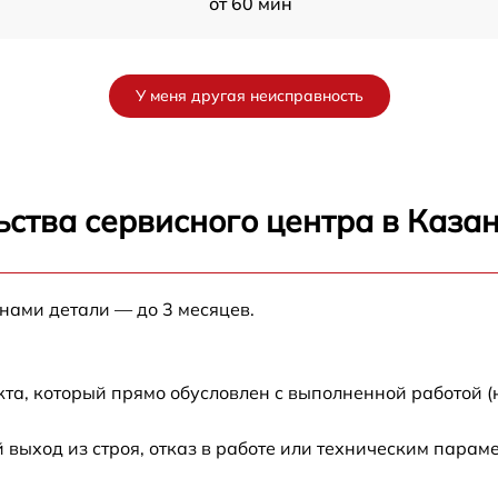
от 60 мин
a
от 60 мин
У меня другая неисправность
от 60 мин
от 60 мин
ства сервисного центра в Каза
от 60 мин
 нами детали — до 3 месяцев.
от 60 мин
от 60 мин
кта, который прямо обусловлен с выполненной работой 
от 60 мин
ыход из строя, отказ в работе или техническим парам