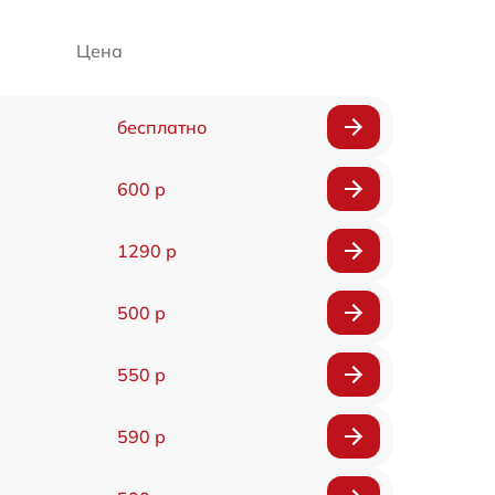
Цена
бесплатно
600 р
1290 р
500 р
550 р
590 р