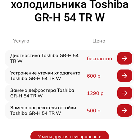
холодильника Toshiba
GR-H 54 TR W
Услуга
Цена
Диагностика Toshiba GR-H 54
бесплатно
TR W
Устранение утечки хладагента
600 р
Toshiba GR-H 54 TR W
Замена дефростера Toshiba
1290 р
GR-H 54 TR W
Замена нагревателя оттайки
500 р
Toshiba GR-H 54 TR W
У меня другая неисправность