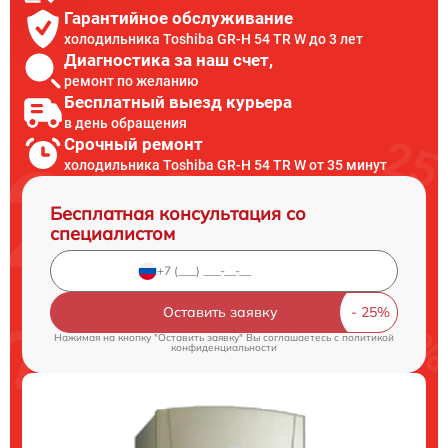
Гарантийное обслуживание
холодильника Toshiba GR-H 54 TR W до 3 лет
Диагностика за наш счет,
ремонт по желанию
Бесплатный выезд курьера
в день обращения
Срочный ремонт
холодильника Toshiba GR-H 54 TR W от 35 минут
Бесплатная консультация со
специалистом
Оставить заявку
Нажимая на кнопку "Оставить заявку" Вы соглашаетесь c
политикой
конфиденциальности