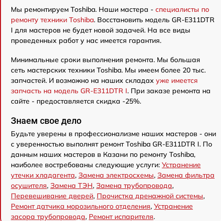
Мы ремонтируем Toshiba. Наши мастера -
специалисты по
ремонту техники Toshiba
. Восстановить модель GR-E311DTR
I для мастеров не будет новой задачей. На все виды
проведенных работ у нас имеется гарантия.
Минимальные сроки выполнения ремонта. Мы большая
сеть мастерских техники Toshiba. Мы имеем более 20 тыс.
запчастей. И возможно на наших складах
уже имеется
запчасть на модель GR-E311DTR I
. При заказе ремонта на
сайте - предоставляется скидка -25%.
Знаем свое дело
Будьте уверены в профессионализме наших мастеров - они
с уверенностью выполнят ремонт Toshiba GR-E311DTR I. По
данным наших мастеров в Казани по ремонту Toshiba,
наиболее востребованы следующие услуги:
Устранение
утечки хладагента
,
Замена электросхемы
,
Замена фильтра
осушителя
,
Замена ТЭН
,
Замена трубопровода
,
Перевешивание дверей
,
Прочистка дренажной системы
,
Ремонт датчика морозильного отделения
,
Устранение
засора трубопровода
,
Ремонт испарителя
.