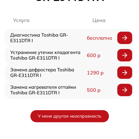
Услуга
Цена
Диагностика Toshiba GR-
бесплатно
E311DTR I
Устранение утечки хладагента
600 р
Toshiba GR-E311DTR I
Замена дефростера Toshiba
1290 р
GR-E311DTR I
Замена нагревателя оттайки
500 р
Toshiba GR-E311DTR I
У меня другая неисправность