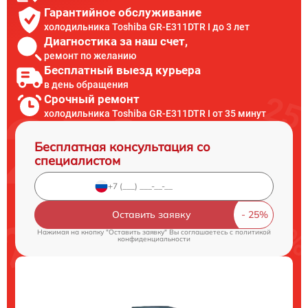
Гарантийное обслуживание
холодильника Toshiba GR-E311DTR I до 3 лет
Диагностика за наш счет,
ремонт по желанию
Бесплатный выезд курьера
в день обращения
Срочный ремонт
холодильника Toshiba GR-E311DTR I от 35 минут
Бесплатная консультация со
специалистом
Оставить заявку
Нажимая на кнопку "Оставить заявку" Вы соглашаетесь c
политикой
конфиденциальности